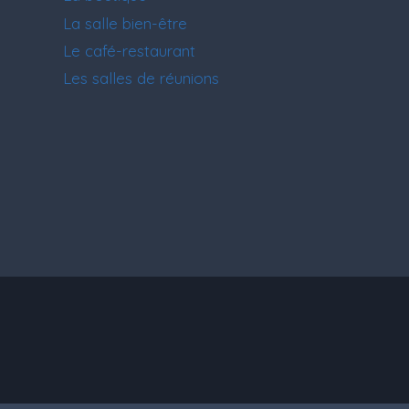
La salle bien-être
Le café-restaurant
Les salles de réunions