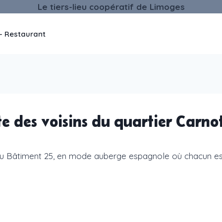
Le tiers-lieu coopératif de Limoges
– Restaurant
te des voisins du quartier Carn
u Bâtiment 25, en mode auberge espagnole où chacun est 