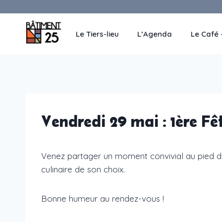
Aller
au
contenu
Le Tiers-lieu
L’Agenda
Le Café 
Vendredi 29 mai : 1ère Fê
Venez partager un moment convivial au pied d
culinaire de son choix.
Bonne humeur au rendez-vous !